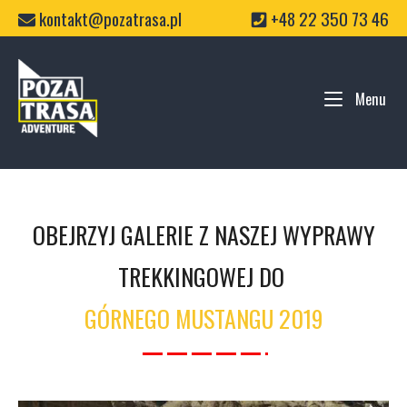
Skip
kontakt@pozatrasa.pl
+48 22 350 73 46
to
content
Home
Menu
Me
OBEJRZYJ GALERIE Z NASZEJ WYPRAWY
TREKKINGOWEJ DO
GÓRNEGO MUSTANGU 2019