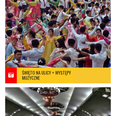
ŚWIĘTO NA ULICY + WYSTĘPY
MUZYCZNE