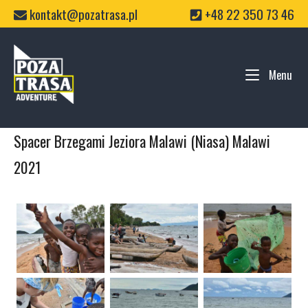
Skip
kontakt@pozatrasa.pl
+48 22 350 73 46
to
content
Home
Menu
Me
Spacer Brzegami Jeziora Malawi (Niasa) Malawi
2021