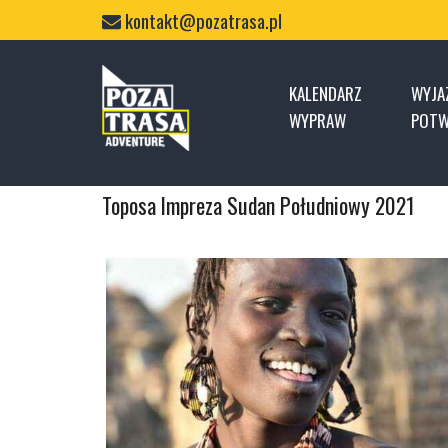
Skip
kontakt@pozatrasa.pl
to
content
Home
KALENDARZ
WYJA
WYPRAW
POTW
Toposa Impreza Sudan Południowy 2021