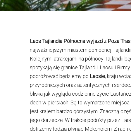
Laos Tajlandia Północna wyjazd z Poza Tras
najważniejszym miastem północnej Tajlandii, 
Kolejnymi atrakcjami na północy Tajlandii b
spotykają się granice Tajlandii, Laosu i Bir
podróżować będziemy po
Laosie
, kraju wci
przyrodniczych oraz autentycznych i serdec
bliska jak wygląda codzienne życie Laotańczy
dech w piersiach. Są to wymarzone miejsca d
jest krajem bardzo górzystym. Znaczną część 
jego dorzecze. W trakcie podróży przez La
dotrzemy łodzią płynąc Mekongiem. Z racji 