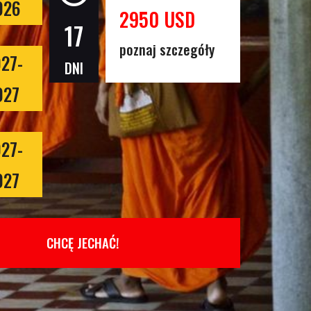
026
2950 USD
17
poznaj szczegóły
027-
DNI
027
027-
027
CHCĘ JECHAĆ!