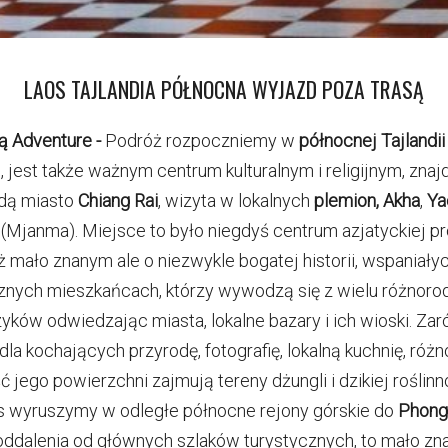
LAOS TAJLANDIA PÓŁNOCNA WYJAZD POZA TRASĄ
ą Adventure -
Podróż rozpoczniemy w
północnej Tajlandii
jest także ważnym centrum kulturalnym i religijnym, znajd
ędą miasto
Chiang Rai
, wizyta w lokalnych
plemion, Akha
,
Ya
my (Mjanma). Miejsce to było niegdyś centrum azjatyckiej p
ąż mało znanym ale o niezwykle bogatej historii, wspaniał
znych mieszkańcach, którzy wywodzą się z wielu różnorod
ków odwiedzając miasta, lokalne bazary i ich wioski. Zaró
la kochających przyrodę, fotografię, lokalną kuchnię, róż
jego powierzchni zajmują tereny dżungli i dzikiej roślinnoś
os wyruszymy w odległe północne rejony górskie do
Phong
oddalenia od głównych szlaków turystycznych, to mało zn