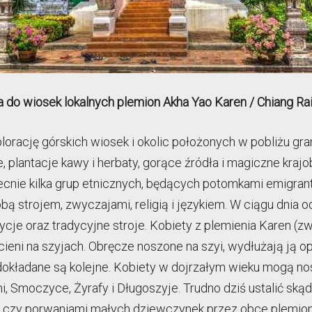
 do wiosek lokalnych plemion Akha Yao Karen / Chiang Ra
rację górskich wiosek i okolic położonych w pobliżu gran
 plantacje kawy i herbaty, gorące źródła i magiczne krajobr
becnie kilka grup etnicznych, będących potomkami emigrant
ą strojem, zwyczajami, religią i językiem. W ciągu dnia 
radycje oraz tradycyjne stroje. Kobiety z plemienia Karen 
cieni na szyjach. Obręcze noszone na szyi, wydłużają ją o
 dokładane są kolejne. Kobiety w dojrzałym wieku mogą no
i, Smoczyce, Żyrafy i Długoszyje. Trudno dziś ustalić ską
i, czy porwaniami małych dziewczynek przez obce plemiona