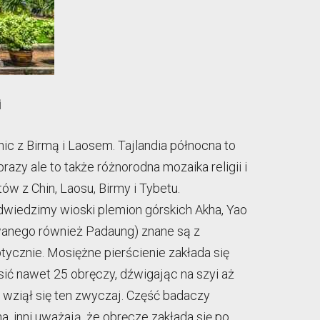
i
ic z Birmą i Laosem. Tajlandia północna to
azy ale to także różnorodna mozaika religii i
ów z Chin, Laosu, Birmy i Tybetu.
odwiedzimy wioski plemion górskich Akha, Yao
(zwanego również Padaung) znane są z
ptycznie. Mosiężne pierścienie zakłada się
sić nawet 25 obręczy, dźwigając na szyi aż
d wziął się ten zwyczaj. Część badaczy
, inni uważają, że obręcze zakłada się po