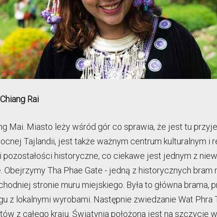
 Chiang Rai
 Mai. Miasto leży wśród gór co sprawia, że jest tu przyj
ej Tajlandii, jest także ważnym centrum kulturalnym i rel
pozostałości historyczne, co ciekawe jest jednym z niewie
. Obejrzymy Tha Phae Gate - jedną z historycznych bram
hodniej stronie muru miejskiego. Była to główna brama, pr
rgu z lokalnymi wyrobami. Następnie zwiedzanie Wat Phra T
tów z całego kraju. Świątynia położona jest na szczycie w