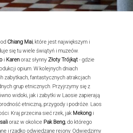
od
Chiang Mai
, które jest największym i
uje się tu wiele świątyń i muzeów.
o
i
Karen
oraz słynny
Złoty Trójkąt
- gdzie
rodukcji opium. W kolejnych dniach
ych zabytkach, fantastycznych atrakcjach
nych grup etnicznych. Przyjrzymy się z
wno widoki, jak i zabytki w Laosie zapierają
norodność etniczną, przygody i podróże. Laos
ci. Kraj przecina sieć rzek, jak
Mekong
i
sali
oraz w okolice
Pak Beng
, do którego
ane i rzadko odwiedzane rejony. Odwiedzimy