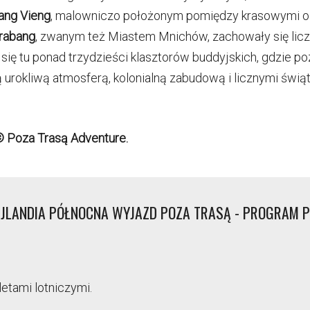
ang Vieng
, malowniczo położonym pomiędzy krasowymi o
rabang
, zwanym też Miastem Mnichów, zachowały się liczne
ię tu ponad trzydzieści klasztorów buddyjskich, gdzie 
 urokliwą atmosferą, kolonialną zabudową i licznymi świą
© Poza Trasą Adventure.
AJLANDIA PÓŁNOCNA WYJAZD POZA TRASĄ - PROGRAM P
etami lotniczymi.