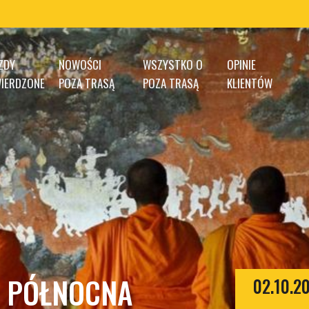
ZDY
NOWOŚCI
WSZYSTKO O
OPINIE
IERDZONE
POZA TRASĄ
POZA TRASĄ
KLIENTÓW
A PÓŁNOCNA
02.10.2