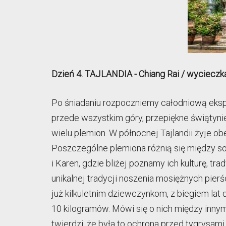
Dzień 4. TAJLANDIA - Chiang Rai / wycieczka
Po śniadaniu rozpoczniemy całodniową eksplo
przede wszystkim góry, przepiękne świątynie,
wielu plemion. W północnej Tajlandii żyje o
Poszczególne plemiona różnią się między sob
i Karen, gdzie bliżej poznamy ich kulturę, t
unikalnej tradycji noszenia mosiężnych pierś
już kilkuletnim dziewczynkom, z biegiem lat
10 kilogramów. Mówi się o nich między innym
twierdzi, że była to ochrona przed tygrysam