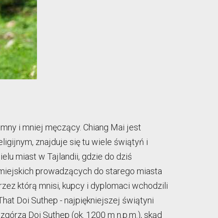
emny i mniej męczący. Chiang Mai jest
igijnym, znajduje się tu wiele świątyń i
lu miast w Tajlandii, gdzie do dziś
 miejskich prowadzących do starego miasta
zez którą mnisi, kupcy i dyplomaci wchodzili
hat Doi Suthep - najpiękniejszej świątyni
zgórza Doi Suthep (ok. 1200 m n.p.m.), skąd