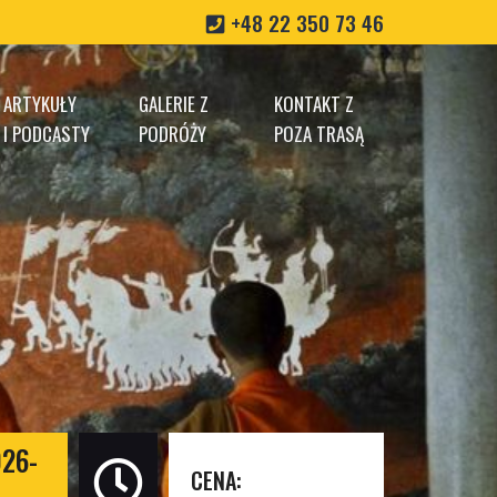
+48 22 350 73 46
ARTYKUŁY
GALERIE Z
KONTAKT Z
I PODCASTY
PODRÓŻY
POZA TRASĄ
026-
CENA: