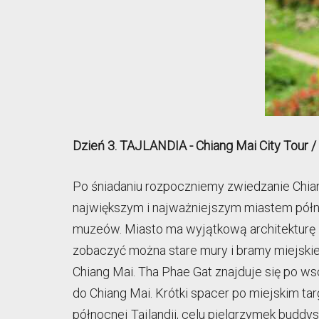
Dzień 3. TAJLANDIA - Chiang Mai City Tour /
Po śniadaniu rozpoczniemy zwiedzanie Chiang
największym i najważniejszym miastem północn
muzeów. Miasto ma wyjątkową architekturę i 
zobaczyć można stare mury i bramy miejskie
Chiang Mai. Tha Phae Gat znajduje się po wsc
do Chiang Mai. Krótki spacer po miejskim ta
północnej Tajlandii, celu pielgrzymek buddys