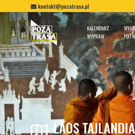
kontakt@pozatrasa.pl
Home
KALENDARZ
WYJA
WYPRAW
POTW
LAOS TAJLANDI