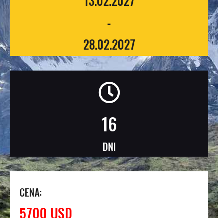
13.02.2027
-
28.02.2027
16
DNI
CENA:
5700 USD