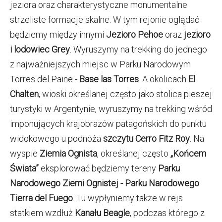
jeziora oraz charakterystyczne monumentalne
strzeliste formacje skalne. W tym rejonie oglądać
będziemy między innymi
Jezioro Pehoe
oraz
jezioro
i lodowiec Grey
. Wyruszymy na trekking do jednego
z najważniejszych miejsc w Parku Narodowym
Torres del Paine -
Base las Torres
. A okolicach
El
Chalten
, wioski określanej często jako stolica pieszej
turystyki w Argentynie, wyruszymy na trekking wśród
imponujących krajobrazów patagońskich do punktu
widokowego u podnóża
szczytu Cerro Fitz Roy
. Na
wyspie
Ziemia Ognista
, określanej często
„Końcem
Świata”
eksplorować będziemy tereny
Parku
Narodowego Ziemi Ognistej - Parku Narodowego
Tierra del Fuego
. Tu wypłyniemy także w rejs
statkiem wzdłuż
Kanału Beagle
, podczas którego z