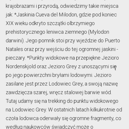
krajobrazami i przyrodą, odwiedzimy takie miejsca
jak: *Jaskinia Cueva del Milodon, gdzie pod koniec
XIX wieku odkryto szczątki olbrzymiego
prehistorycznego leniwca ziemnego (Mylodon
darwini). Jego pomnik stoi przy wjeździe do Puerto
Natales oraz przy wejściu do tej ogromnej jaskini -
pieczary. *Punkty widokowe na przepiękne Jezioro
Nordenskjold oraz Jezioro Grey z unoszącymi się̨
po jego powierzchni bryłami lodowymi. Jezioro
zasilane jest przez Lodowiec Grey, a swoją nazwę
zawdzięcza szarej, wręcz stalowej barwie wód.
Tutaj udamy się na trekking do punktu widokowego
na Lodowiec Grey. W ostatnich latach kilkukrotnie od
czoła lodowca oderwały się ogromne fragmenty, co
według naukowców świadczyć może o