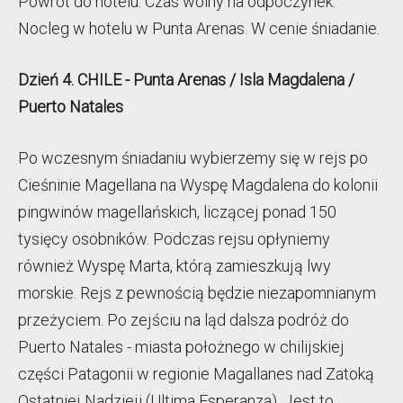
Powrót do hotelu. Czas wolny na odpoczynek.
Nocleg w hotelu w Punta Arenas. W cenie śniadanie.
Dzień 4. CHILE - Punta Arenas / Isla Magdalena /
Puerto Natales
Po wczesnym śniadaniu wybierzemy się w rejs po
Cieśninie Magellana na Wyspę Magdalena do kolonii
pingwinów magellańskich, liczącej ponad 150
tysięcy osobników. Podczas rejsu opłyniemy
również Wyspę Marta, którą zamieszkują lwy
morskie. Rejs z pewnością będzie niezapomnianym
przeżyciem. Po zejściu na ląd dalsza podróż do
Puerto Natales - miasta położnego w chilijskiej
części Patagonii w regionie Magallanes nad Zatoką
Ostatniej Nadzieji (Ultima Esperanza). Jest to