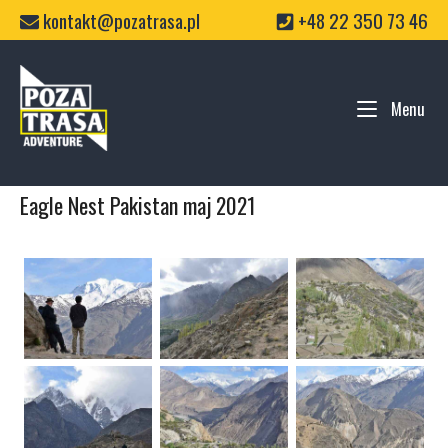
Skip
kontakt@pozatrasa.pl
+48 22 350 73 46
to
content
Home
Menu
Me
Eagle Nest Pakistan maj 2021