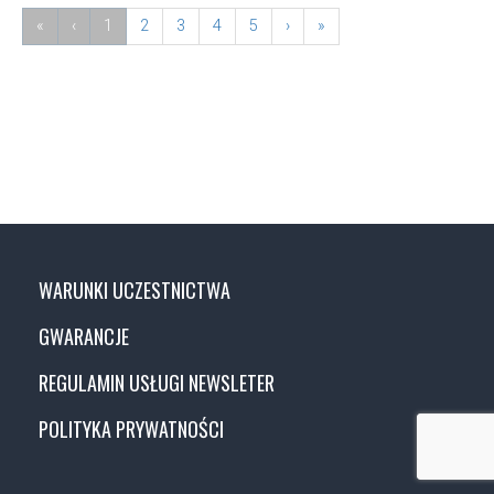
«
‹
1
2
3
4
5
›
»
WARUNKI UCZESTNICTWA
GWARANCJE
REGULAMIN USŁUGI NEWSLETER
POLITYKA PRYWATNOŚCI