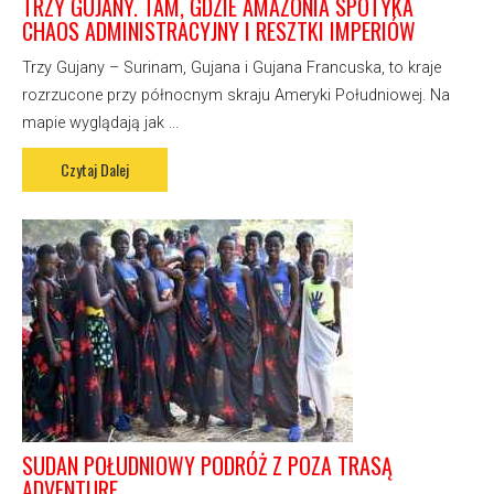
TRZY GUJANY. TAM, GDZIE AMAZONIA SPOTYKA
CHAOS ADMINISTRACYJNY I RESZTKI IMPERIÓW
Trzy Gujany – Surinam, Gujana i Gujana Francuska, to kraje
rozrzucone przy północnym skraju Ameryki Południowej. Na
mapie wyglądają jak ...
Czytaj Dalej
SUDAN POŁUDNIOWY PODRÓŻ Z POZA TRASĄ
ADVENTURE