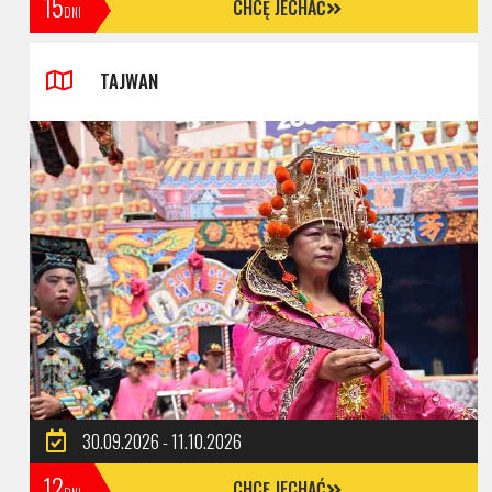
15
CHCĘ JECHAĆ
DNI
TAJWAN
30.09.2026 - 11.10.2026
12
CHCĘ JECHAĆ