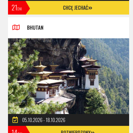
21
CHCĘ JECHAĆ
DNI
BHUTAN
05.10.2026 - 18.10.2026
14
POTWIERDZONY