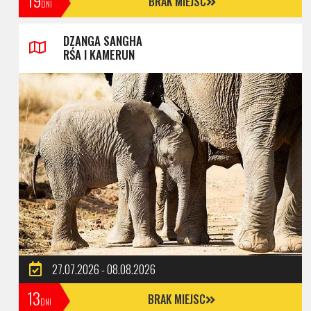
19
BRAK MIEJSC
DNI
DZANGA SANGHA
RŚA I KAMERUN
27.07.2026 - 08.08.2026
13
BRAK MIEJSC
DNI