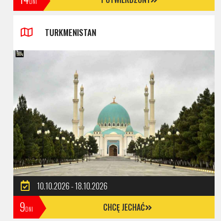
DNI
TURKMENISTAN
10.10.2026 - 18.10.2026
9
CHCĘ JECHAĆ
DNI