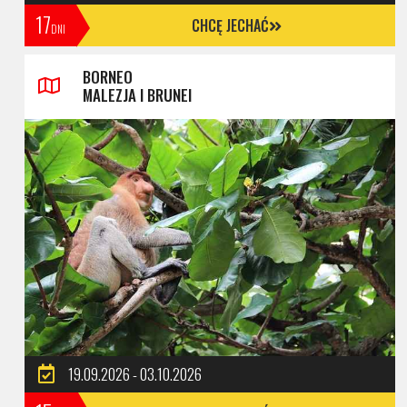
17
CHCĘ JECHAĆ
DNI
BORNEO
MALEZJA I BRUNEI
19.09.2026 - 03.10.2026