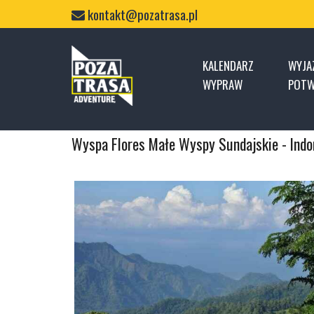
Skip
kontakt@pozatrasa.pl
to
content
Home
KALENDARZ
WYJA
WYPRAW
POTW
Wyspa Flores Małe Wyspy Sundajskie - Ind