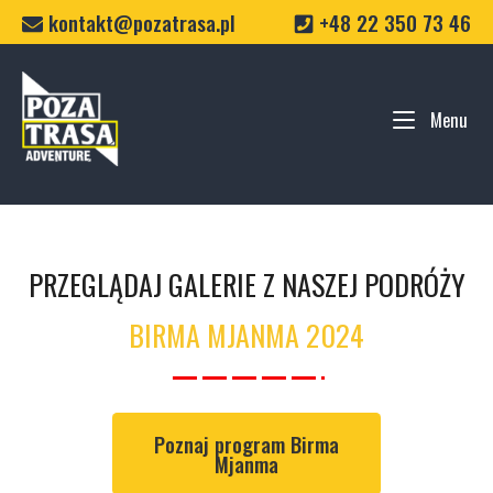
Skip
kontakt@pozatrasa.pl
+48 22 350 73 46
to
content
Home
Menu
Me
PRZEGLĄDAJ GALERIE Z NASZEJ PODRÓŻY
BIRMA MJANMA 2024
Poznaj program Birma
Mjanma