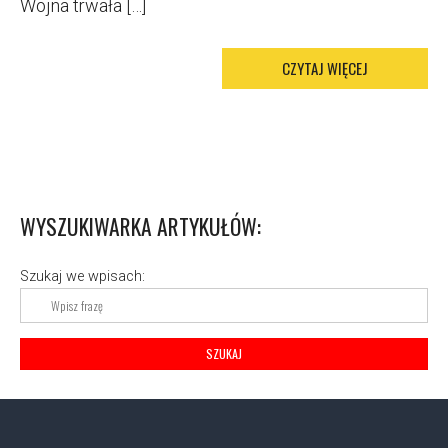
Wojna trwała […]
CZYTAJ WIĘCEJ
M
O
R
E
T
A
G
WYSZUKIWARKA ARTYKUŁÓW:
Szukaj we wpisach: