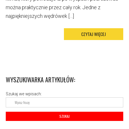
można praktycznie przez cały rok. Jedne z
najpiękniejszych wędrówek […]
CZYTAJ WIĘCEJ
M
O
R
E
T
A
G
WYSZUKIWARKA ARTYKUŁÓW:
Szukaj we wpisach: