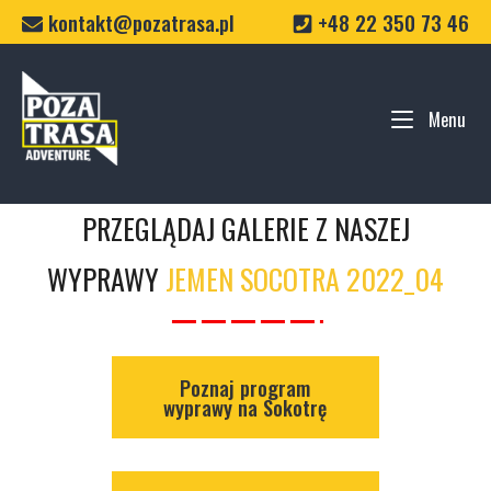
Skip
kontakt@pozatrasa.pl
+48 22 350 73 46
to
content
Home
Menu
Me
PRZEGLĄDAJ GALERIE Z NASZEJ
WYPRAWY
JEMEN SOCOTRA 2022_04
Poznaj program
wyprawy na Sokotrę