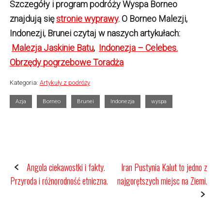
Szczegóły i program podróży Wyspa Borneo
znajdują się
stronie wyprawy
. O Borneo Malezji,
Indonezji, Brunei czytaj w naszych artykułach:
Malezja Jaskinie Batu
,
Indonezja – Celebes.
Obrzędy pogrzebowe Toradża
Kategoria:
Artykuły z podróży
Azja
Borneo
Brunei
Indonezja
wyspa
P
Angola ciekawostki i fakty.
Iran Pustynia Kalut to jedno z
Przyroda i różnorodność etniczna.
najgorętszych miejsc na Ziemi.
o
s