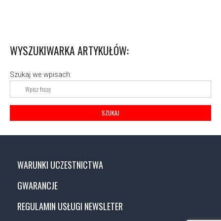
t
n
a
WYSZUKIWARKA ARTYKUŁÓW:
v
i
Szukaj we wpisach:
g
a
t
i
o
WARUNKI UCZESTNICTWA
n
GWARANCJE
REGULAMIN USŁUGI NEWSLETER